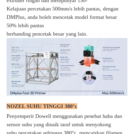
extruder ringan dan mempunyai 150-
Kelajuan percetakan 500mm/s lebih pantas, dengan 
DMPlus, anda boleh mencetak model format besar 
50% lebih pantas
berbanding pencetak besar yang lain. 
NOZEL SUHU TINGGI 380°c
Penyemperit Dowell menggunakan penebat haba dan
sensor suhu yang dinaik taraf untuk menyokong
suhu percetakan sehingga 380°c, mencairkan filamen