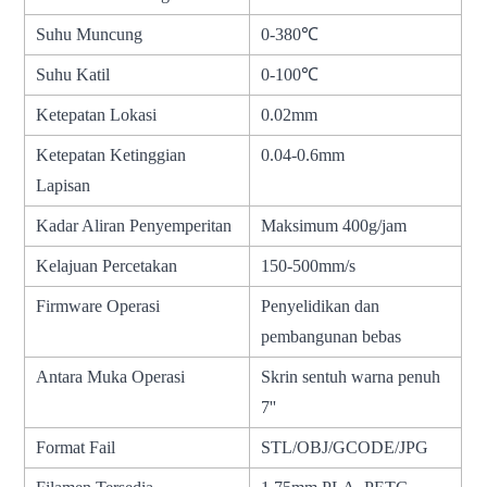
Suhu Muncung
0-380℃
Suhu Katil
0-100℃
Ketepatan Lokasi
0.02mm
Ketepatan Ketinggian
0.04-0.6mm
Lapisan
Kadar Aliran Penyemperitan
Maksimum 400g/jam
Kelajuan Percetakan
150-500mm/s
Firmware Operasi
Penyelidikan dan
pembangunan bebas
Antara Muka Operasi
Skrin sentuh warna penuh
7''
Format Fail
STL/OBJ/GCODE/JPG