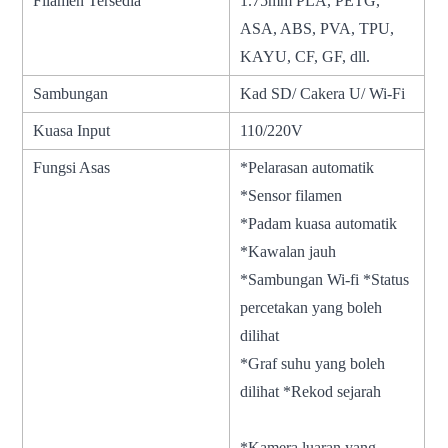
Filamen Tersedia
1.75mm PLA, PETG,
ASA, ABS, PVA, TPU,
KAYU, CF, GF, dll.
Sambungan
Kad SD/ Cakera U/ Wi-Fi
Kuasa Input
110/220V
Fungsi Asas
*Pelarasan automatik
*Sensor filamen
*Padam kuasa automatik
*Kawalan jauh
*Sambungan Wi-fi *Status
percetakan yang boleh
dilihat
*Graf suhu yang boleh
dilihat *Rekod sejarah
*Kamera luaran yang