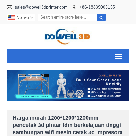

sales@dowell3dprinter.com
+86-18839003155


Melayu

Toggl
Harga murah 1200*1200*1200mm
pencetak 3d pintar fdm berkelajuan tinggi
sambungan wifi mesin cetak 3d impresora