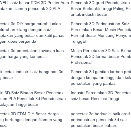
ELL saiz besar FDM 3D Printer Auto
Pencetak 3D gred Perindustrian
atakan filamen pencetak 3D PLA
Besar Berkualiti Tinggi Paling Po
untuk industri besar
cetak 3d DIY harga murah jualan
Pencetak 3D Perindustrian Saiz
eluruhan kilang dengan saiz
Percetakan Besar Mesin Pencet
cetakan yang besar dan katil panas
Format Besar Muncung Penyemp
gan kipas berganda
Tunggal
cetak 3d percetakan kawasan luas
Mesin Percetakan 3D Saiz Bina
gan harga yang kompetitif
Pencetak 3D format besar Pem
Profesional
in cetak industri saiz bangunan 3d
Pencetak 3d gentian karbon prof
g besar
dengan ketepatan tinggi dan kel
percetakan yang pantas
in 3D Saiz Binaan Besar Pencetak
Industri Percetakan 3D Pencet
amen PLA Pencetak 3d Perindustrian
saiz besar Resolusi Tinggi
kelajuan Tinggi besar
cetak 3D FDM DIY Besar Harga
pencetak 3d berkualiti baik gred
ang berfungsi dengan filamen yang
perindustrian pencetak 3d saiz
beza
percetakan besar baharu