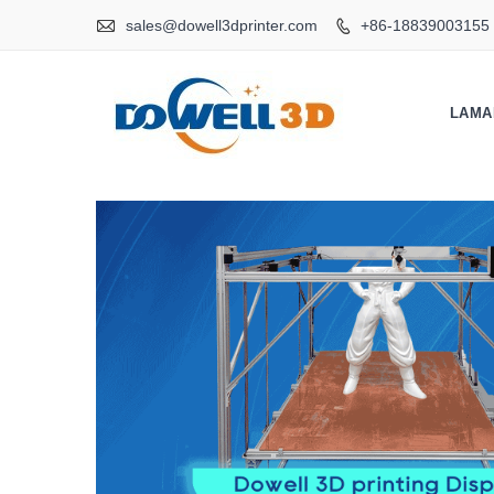

sales@dowell3dprinter.com
+86-18839003155

LAMA