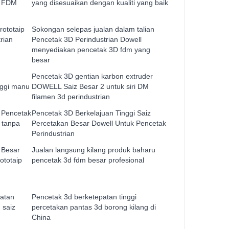
l FDM
yang disesuaikan dengan kualiti yang baik
rototaip
Sokongan selepas jualan dalam talian
rian
Pencetak 3D Perindustrian Dowell
menyediakan pencetak 3D fdm yang
besar
Pencetak 3D gentian karbon extruder
inggi manu
DOWELL Saiz Besar 2 untuk siri DM
filamen 3d perindustrian
 Pencetak
Pencetak 3D Berkelajuan Tinggi Saiz
 tanpa
Percetakan Besar Dowell Untuk Pencetak
Perindustrian
 Besar
Jualan langsung kilang produk baharu
ototaip
pencetak 3d fdm besar profesional
patan
Pencetak 3d berketepatan tinggi
 saiz
percetakan pantas 3d borong kilang di
China