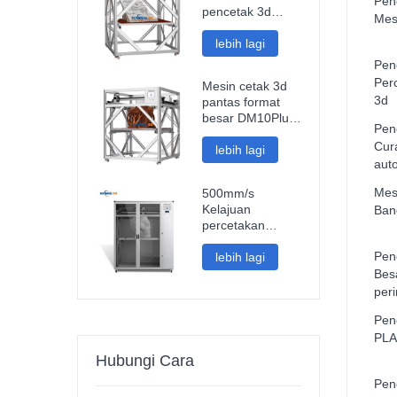
Perindustrian
Pen
pencetak 3d
Mes
pintar fdm
berkelajuan tinggi
lebih lagi
sambungan wifi
Pen
mesin cetak 3d
Per
Mesin cetak 3d
impresora pantas
3d
pantas format
besar DM10Plus
Pen
pencetak
Cur
impresora 3d
lebih lagi
aut
1000mm
Mes
500mm/s
Kelajuan
Ban
percetakan
pantas saiz besar
Pen
1000mm format
lebih lagi
besar pencetak
Bes
3d pla gentian
peri
karbon arca
Pen
bahagian kereta
impresora 3d
PLA
Hubungi Cara
Pen