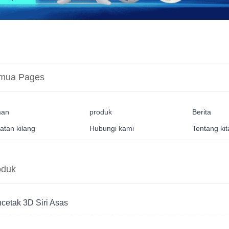
mua Pages
man
produk
Berita
atan kilang
Hubungi kami
Tentang kit
oduk
cetak 3D Siri Asas