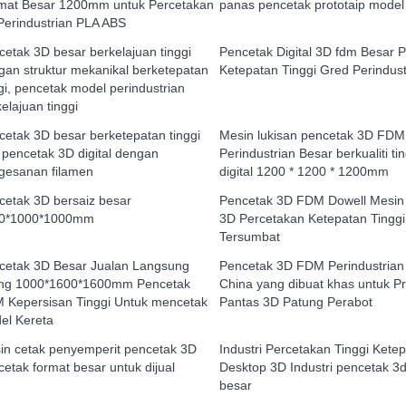
mat Besar 1200mm untuk Percetakan
panas pencetak prototaip mode
Perindustrian PLA ABS
cetak 3D besar berkelajuan tinggi
Pencetak Digital 3D fdm Besar P
gan struktur mekanikal berketepatan
Ketepatan Tinggi Gred Perindust
gi, pencetak model perindustrian
elajuan tinggi
cetak 3D besar berketepatan tinggi
Mesin lukisan pencetak 3D FDM
 pencetak 3D digital dengan
Perindustrian Besar berkualiti t
gesanan filamen
digital 1200 * 1200 * 1200mm
cetak 3D bersaiz besar
Pencetak 3D FDM Dowell Mesin
0*1000*1000mm
3D Percetakan Ketepatan Tinggi
Tersumbat
cetak 3D Besar Jualan Langsung
Pencetak 3D FDM Perindustrian
ang 1000*1600*1600mm Pencetak
China yang dibuat khas untuk Pr
 Kepersisan Tinggi Untuk mencetak
Pantas 3D Patung Perabot
el Kereta
in cetak penyemperit pencetak 3D
Industri Percetakan Tinggi Kete
etak format besar untuk dijual
Desktop 3D Industri pencetak 3d
besar