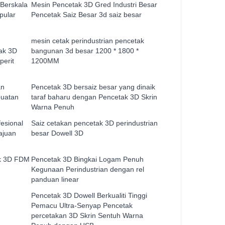
 Berskala
Mesin Pencetak 3D Gred Industri Besar
pular
Pencetak Saiz Besar 3d saiz besar
mesin cetak perindustrian pencetak
ak 3D
bangunan 3d besar 1200 * 1800 *
erit
1200MM
an
Pencetak 3D bersaiz besar yang dinaik
buatan
taraf baharu dengan Pencetak 3D Skrin
Warna Penuh
esional
Saiz cetakan pencetak 3D perindustrian
ajuan
besar Dowell 3D
ak 3D FDM
Pencetak 3D Bingkai Logam Penuh
Kegunaan Perindustrian dengan rel
panduan linear
Pencetak 3D Dowell Berkualiti Tinggi
Pemacu Ultra-Senyap Pencetak
percetakan 3D Skrin Sentuh Warna