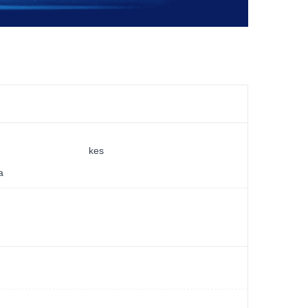
kes
a