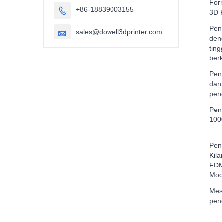
For
+86-18839003155

3D 
Pen
sales@dowell3dprinter.com

den
ting
berk
Pen
dan
pen
Pen
100
Pen
Kil
FDM
Mod
Mes
penc