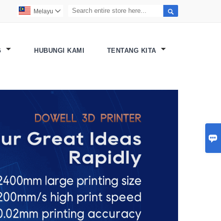

Melayu

G
HUBUNGI KAMI
TENTANG KITA
