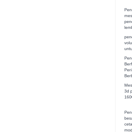
Pen
mes
pen
lem
penc
vol
unt
Pen
Ber
Per
Ber
Mes
3d 
160
Penc
bes
cet
mod