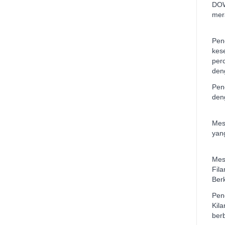
DOW
mer
Pen
kes
per
den
Pen
den
Mes
yan
Mes
Fil
Ber
Pen
Kil
ber