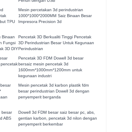
Penuh dengan USB
ed
Mesin percetakan 3d perindustrian
etak
1000*1000*2000MM Saiz Binaan Besar
mbut TPU
Impresora Precision 3d
u Binaan
Pencetak 3D Berkualiti Tinggi Pencetak
n Fungsi
3D Perindustrian Besar Untuk Kegunaan
tak 3D DIY
Perindustrian
esar
Pencetak 3D FDM Dowell 3d besar
i pencetak
bersaiz mesin pencetak 3d
1600mm*1000mm*1200mm untuk
kegunaan industri
 besar
Mesin pencetak 3d karbon plastik fdm
*
besar perindustrian Dowell 3d dengan
naan
penyemperit berganda
n besar
Dowell 3d FDM besar saiz besar pc, abs,
3d ABS
gentian karbon, pencetak 3d nilon dengan
penyemperit berkembar