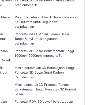
etepatan
Pencetak 3D Besar Perindustrian Dengan
wi
Aras Automatik
r Mesin
Mesin Percetakan Plastik Besar Pencetak
3d 1000mm untuk kegunaan
perindustrian
tuk
Pencetak 3d FDM Saiz Binaan Besar
untuk
Tanpa Bunyi untuk kegunaan
perindustrian
takan
Pencetak 3D Besar Berketepatan Tinggi
1000mm 2000mm impresora 3d
 Dowell
 3D
Mesin percetakan 3D Berkelajuan Tinggi
inggi
Pencetak 3D Besar Serat Karbon
Perindustrian
Mesin pencetak 3D Prototaip Pantas
Berketepatan Tinggi Pencetak 3D Format
Besar
ualan
Pencetak FDM 3D dowell bersaiz besar