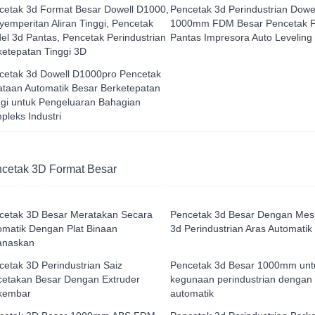
cetak 3d Format Besar Dowell D1000,
Pencetak 3d Perindustrian Dowe
yemperitan Aliran Tinggi, Pencetak
1000mm FDM Besar Pencetak Pr
el 3d Pantas, Pencetak Perindustrian
Pantas Impresora Auto Leveling
ketepatan Tinggi 3D
cetak 3d Dowell D1000pro Pencetak
ataan Automatik Besar Berketepatan
ggi untuk Pengeluaran Bahagian
pleks Industri
cetak 3D Format Besar
cetak 3D Besar Meratakan Secara
Pencetak 3d Besar Dengan Mes
omatik Dengan Plat Binaan
3d Perindustrian Aras Automatik
anaskan
cetak 3D Perindustrian Saiz
Pencetak 3d Besar 1000mm unt
cetakan Besar Dengan Extruder
kegunaan perindustrian dengan
kembar
automatik