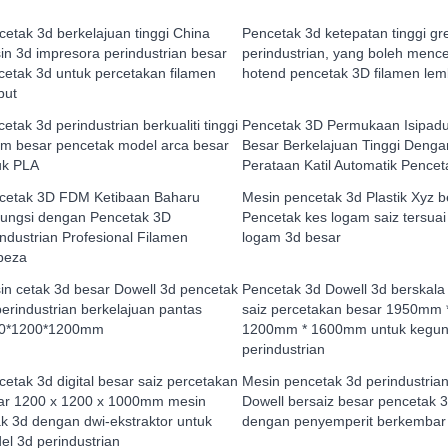
cetak 3d berkelajuan tinggi China
Pencetak 3d ketepatan tinggi gr
in 3d impresora perindustrian besar
perindustrian, yang boleh menc
cetak 3d untuk percetakan filamen
hotend pencetak 3D filamen le
but
etak 3d perindustrian berkualiti tinggi
Pencetak 3D Permukaan Isipad
um besar pencetak model arca besar
Besar Berkelajuan Tinggi Denga
uk PLA
Perataan Katil Automatik Pence
cetak 3D FDM Ketibaan Baharu
Mesin pencetak 3d Plastik Xyz b
fungsi dengan Pencetak 3D
Pencetak kes logam saiz tersua
industrian Profesional Filamen
logam 3d besar
beza
in cetak 3d besar Dowell 3d pencetak
Pencetak 3d Dowell 3d berskala
perindustrian berkelajuan pantas
saiz percetakan besar 1950mm 
0*1200*1200mm
1200mm * 1600mm untuk kegu
perindustrian
etak 3d digital besar saiz percetakan
Mesin pencetak 3d perindustria
ar 1200 x 1200 x 1000mm mesin
Dowell bersaiz besar pencetak 
ak 3d dengan dwi-ekstraktor untuk
dengan penyemperit berkembar
el 3d perindustrian