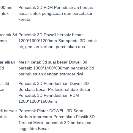
1000mm
Pencetak 3D FDM Perindustrian bersaiz
untuk
besar untuk pengacuan dan percetakan
kereta
ncetak 3d
Pencetak 3D Dowell bersaiz besar
00mm
1200*1600*1200mm Stampante 3D untuk
pc, gentian karbon, percetakan abs
r aliran
Mesin cetak 3d suai besar Dowell 3d
 3d
bersaiz 1000*1400*600mm pencetak 3d
perindustrian dengan extruder dwi
ll 3d
Pencetak 3D Perindustrian Dowell 3D
sar
Berskala Besar Profesional Saiz Besar
Pencetak 3D Perindustrian FDM
1200*1200*1600mm
ll bersaiz
Pencetak Pintar DOWELL3D Serat
ntuk
Karbon impresora Percetakan Plastik 3D
Tersuai Mesin pencetak 3D berkelajuan
tinggi fdm Besar