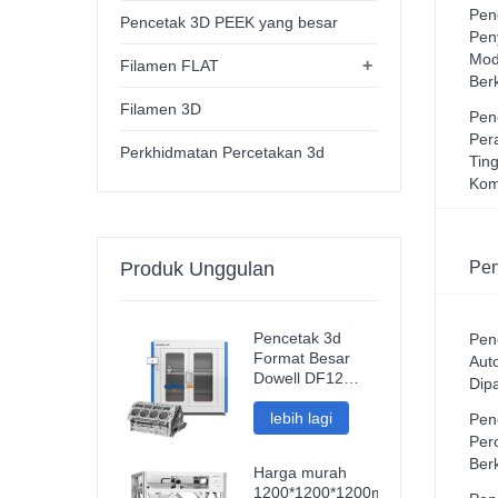
Pen
Pencetak 3D PEEK yang besar
Pen
Mod
+
Filamen FLAT
Ber
Filamen 3D
Pen
Per
Perkhidmatan Percetakan 3d
Tin
Kom
Produk Unggulan
Pen
Pencetak 3d
Pen
Format Besar
Aut
Dowell DF12
Dip
Baharu Mesin
Impresora 3d
lebih lagi
Pen
Kepersisan
Per
Tinggi Pencetak
Ber
Harga murah
Model
1200*1200*1200mm