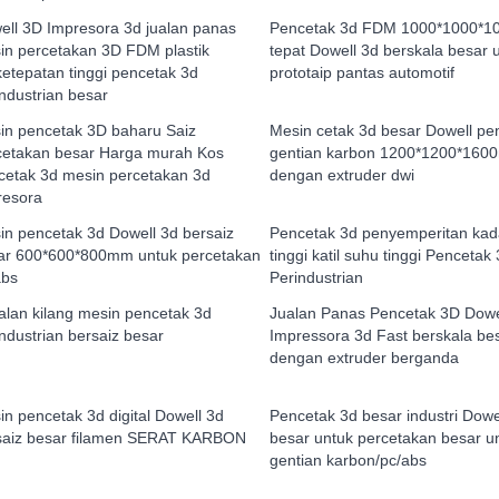
ell 3D Impresora 3d jualan panas
Pencetak 3d FDM 1000*1000*
in percetakan 3D FDM plastik
tepat Dowell 3d berskala besar 
ketepatan tinggi pencetak 3d
prototaip pantas automotif
industrian besar
in pencetak 3D baharu Saiz
Mesin cetak 3d besar Dowell pe
cetakan besar Harga murah Kos
gentian karbon 1200*1200*16
cetak 3d mesin percetakan 3d
dengan extruder dwi
resora
in pencetak 3d Dowell 3d bersaiz
Pencetak 3d penyemperitan kada
ar 600*600*800mm untuk percetakan
tinggi katil suhu tinggi Pencetak
abs
Perindustrian
alan kilang mesin pencetak 3d
Jualan Panas Pencetak 3D Dowe
ndustrian bersaiz besar
Impressora 3d Fast berskala be
dengan extruder berganda
in pencetak 3d digital Dowell 3d
Pencetak 3d besar industri Dowe
saiz besar filamen SERAT KARBON
besar untuk percetakan besar u
gentian karbon/pc/abs