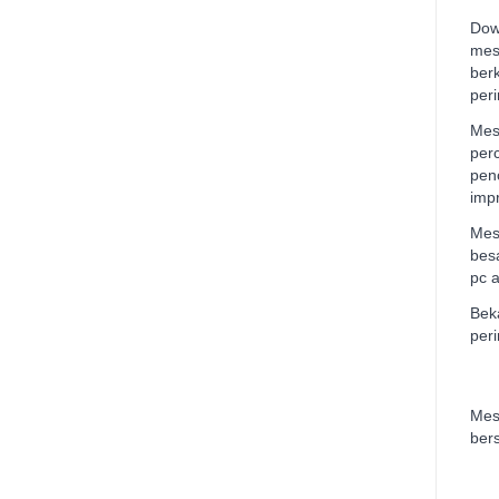
Dow
mes
ber
per
Mes
per
pen
imp
Mes
bes
pc 
Bek
peri
Mes
ber