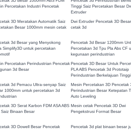
cetak 3D Besar 1000mm ABS FDM
Pencetak 3d Perindustrian Berk
in Percetakan Industri Pencetak
Tinggi Saiz Percetakan Besar D
Extruder
cetak 3D Meratakan Automatik Saiz
Dwi Extruder Pencetak 3D Besa
cetakan Besar 1000mm mesin cetak
cetak 3d
cetak 3d Besar yang Menyokong
Pencetak 3d Besar 1200mm Un
a Simplify3D untuk percetakan
Percetakan 3d Tpu Pla Abs CF 
omotif
kegunaan perindustrian
in Percetakan Perindustrian Pencetak
Pencetak 3D Besar Untuk Perce
gunan 3d Besar
PLA ABS Pencetak 3d Prototaip
Perindustrian Berkelajuan Tinggi
cetak 3d Pemacu Ultra-senyap Saiz
Mesin Percetakan 3D Pencetak
ar 1000mm untuk percetakan 3d
Perindustrian Besar Ketepatan T
ndustrian
Auto Leveling
cetak 3D Serat Karbon FDM ASA ABS
Mesin cetak Pencetak 3D Dwi
 Saiz Binaan Besar
Pengekstrusi Format Besar
cetak 3D Dowell Besar Pencetak
Pencetak 3d plat binaan besar j