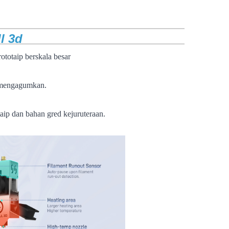
ell 3d
ototaip berskala besar
an mengagumkan.
aip dan bahan gred kejuruteraan.
 pencetak 3d