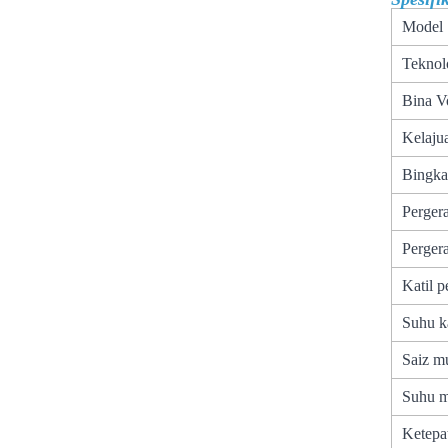
Model
Teknol
Bina V
Kelaju
Bingka
Perger
Pergera
Katil p
Suhu ka
Saiz m
Suhu 
Ketepa