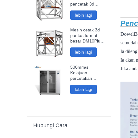
Perindustrian
pencetak 3d
pintar fdm
berkelajuan tinggi
lebih lagi
sambungan wifi
Penc
mesin cetak 3d
Mesin cetak 3d
impresora pantas
Dowell3d
pantas format
besar DM10Plus
semudah
pencetak
Ia dilen
impresora 3d
lebih lagi
1000mm
Ia akan 
500mm/s
Jika and
Kelajuan
pencetak
percetakan
pantas saiz besar
1000mm format
lebih lagi
besar pencetak
3d pla gentian
karbon arca
bahagian kereta
impresora 3d
Hubungi Cara