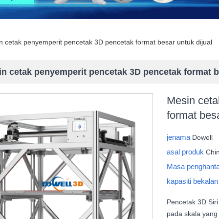
n cetak penyemperit pencetak 3D pencetak format besar untuk dijual
n cetak penyemperit pencetak 3D pencetak format be
Mesin ceta
format besa
jenama
Dowell
asal produk
Chi
Masa penghant
kapasiti bekala
Pencetak 3D Sir
pada skala yang 