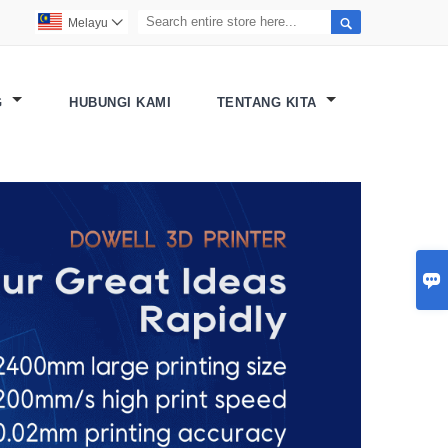

Melayu

G
HUBUNGI KAMI
TENTANG KITA
