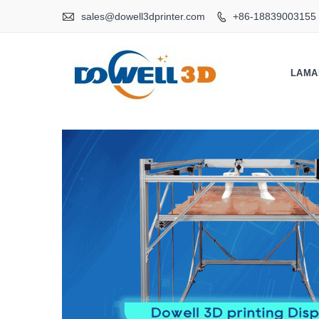

sales@dowell3dprinter.com
+86-18839003155

LAMA