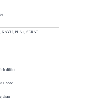
upa
U, KAYU, PLA+, SERAT
leh dilihat
sejarah
apar Gcode
yejukan