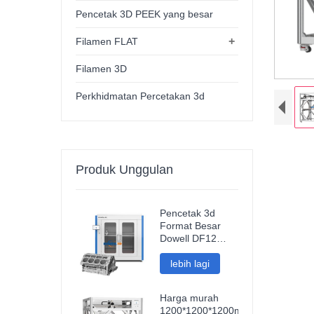
Pencetak 3D PEEK yang besar
+
Filamen FLAT
Filamen 3D
Perkhidmatan Percetakan 3d
Produk Unggulan
Pencetak 3d
Format Besar
Dowell DF12
Baharu Mesin
Impresora 3d
lebih lagi
Kepersisan
Tinggi Pencetak
Harga murah
Model
1200*1200*1200mm