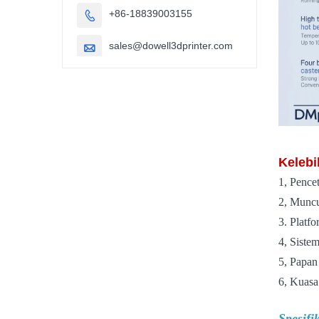
+86-18839003155

sales@dowell3dprinter.com

Kelebi
1, Pence
2, Muncu
3. Platf
4, Siste
5, Papan 
6, Kuasa
Spesifi