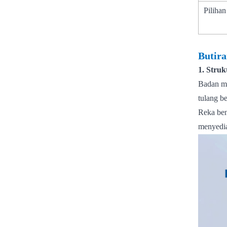
Piliha
Butir
1. Struk
Badan me
tulang b
Reka ben
menyedia