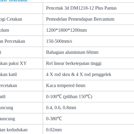
Pencetak 3d DM1218-12 Plus Pantas
ogi Cetakan
Pemodelan Pemendapan Bercantum
olum
1200*1800*1200mm
an Percetakan
150-500mm/s
i
Bahagian aluminium 60mm
akan paksi XY
Rel linear berketepatan tinggi
kan katil
4 X rod skru & 4 X rod penggelek
ercetakan
Kaca tempered 6mm
til
0-100℃ (pilihan 150℃)
uncung
0.4, 0.6, 0.8mm
muncung
0-380℃
tan kedudukan
0.02mm