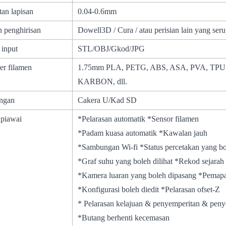
tan lapisan
0.04-0.6mm
n penghirisan
Dowell3D / Cura / atau perisian lain yang ser
 input
STL/OBJ/Gkod/JPG
er filamen
1.75mm PLA, PETG, ABS, ASA, PVA, TP
KARBON, dll.
ngan
Cakera U/Kad SD
 piawai
*Pelarasan automatik *Sensor filamen
*Padam kuasa automatik *Kawalan jauh
*Sambungan Wi-fi *Status percetakan yang bo
*Graf suhu yang boleh dilihat *Rekod 
*Kamera luaran yang boleh dipasang *Pem
*Konfigurasi boleh diedit *Pelarasan ofset-Z
* Pelarasan kelajuan & penyemperitan & pen
*Butang berhenti kecemasan