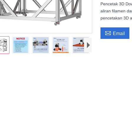
Pencetak 3D Dow
aliran filamen d
pencetakan 3D a

Email