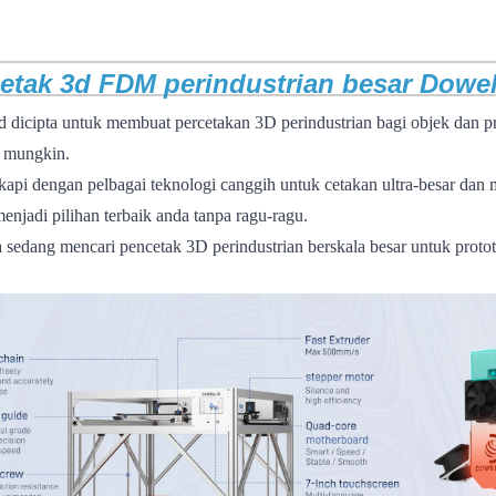
etak 3d FDM perindustrian besar Dow
 dicipta untuk membuat percetakan 3D perindustrian bagi objek dan pr
 mungkin.
gkapi dengan pelbagai teknologi canggih untuk cetakan ultra-besar d
menjadi pilihan terbaik anda tanpa ragu-ragu.
a sedang mencari pencetak 3D perindustrian berskala besar untuk protot
 3d fdm pencetak 3d berskala besar pencetak 3d perindustrian mesin