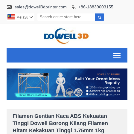

sales@dowell3dprinter.com
+86-18839003155


Melayu

Toggl
Filamen Gentian Kaca ABS Kekuatan
Tinggi Dowell Borong Kilang Filamen
Hitam Kekakuan Tinggi 1.75mm 1kg