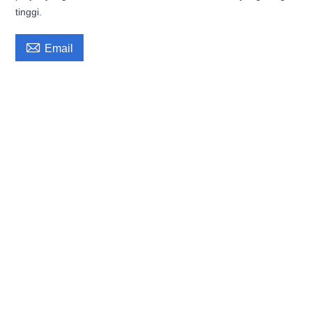
tinggi.

Email
Filamen pencetak 3d borong DOWELL ABS Kekuatan Tinggi Filamen pencetak 3d