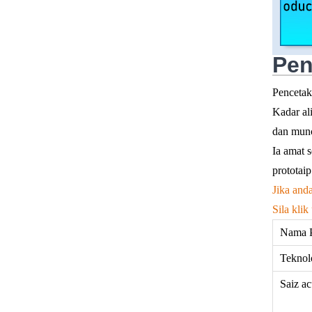
Pen
Pencetak
Kadar al
dan munc
Ia amat 
prototai
Jika and
Sila kli
Nama 
Teknol
Saiz a