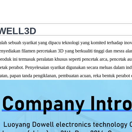
WELL3D
alah sebuah syarikat yang dipacu teknologi yang komited terhadap in
nyediakan filamen percetakan 3D yang berkualiti tinggi dan mesra alam
roduk ini termasuk peralatan khusus seperti pencetak arca, pencetak au
etak perabot. Penyelesaian syarikat digunakan secara meluas dalam indu
atan, papan tanda pengiklanan, pembuatan acuan, reka bentuk perabot 