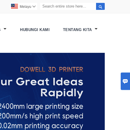

Melayu

G
HUBUNGI KAMI
TENTANG KITA
