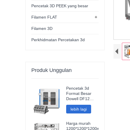
Pencetak 3D PEEK yang besar
+
Filamen FLAT
Filamen 3D
Perkhidmatan Percetakan 3d
Produk Unggulan
Pencetak 3d
Format Besar
Dowell DF12
Baharu Mesin
Impresora 3d
lebih lagi
Kepersisan
Tinggi Pencetak
Harga murah
Model
1200*1200*1200mm