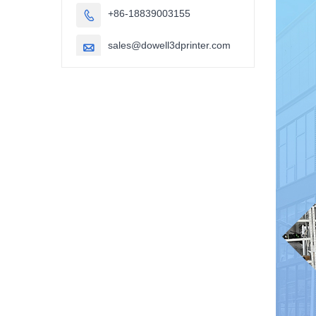
+86-18839003155

sales@dowell3dprinter.com
