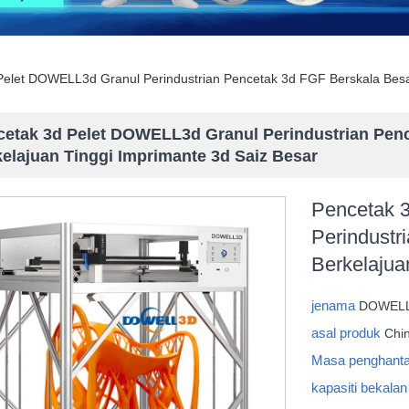
Pelet DOWELL3d Granul Perindustrian Pencetak 3d FGF Berskala Besar
cetak 3d Pelet DOWELL3d Granul Perindustrian Penc
elajuan Tinggi Imprimante 3d Saiz Besar
Pencetak 
Perindustr
Berkelajua
jenama
DOWEL
asal produk
Chi
Masa penghant
kapasiti bekala