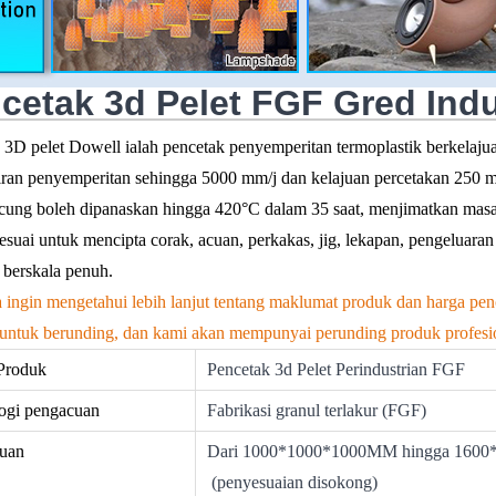
cetak 3d Pelet FGF Gred Indu
 3D pelet Dowell ialah pencetak penyemperitan termoplastik berkelaj
iran penyemperitan sehingga 5000 mm/j dan kelajuan percetakan 250 
ung boleh dipanaskan hingga 420°C dalam 35 saat, menjimatkan masa
sesuai untuk mencipta corak, acuan, perkakas, jig, lekapan, pengeluar
p berskala penuh.
a ingin mengetahui lebih lanjut tentang maklumat produk dan harga 
k untuk berunding, dan kami akan mempunyai perunding produk profesi
Produk
Pencetak 3d Pelet Perindustrian FGF
ogi pengacuan
Fabrikasi granul terlakur (FGF)
cuan
Dari 1000*1000*1000MM hingga 160
(penyesuaian disokong)