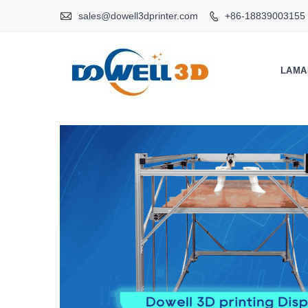

sales@dowell3dprinter.com
+86-18839003155

LAMA