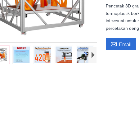
Pencetak 3D gra
termoplastik ber
ini sesuai untu
percetakan deng

Email