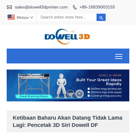

sales@dowell3dprinter.com
+86-18839003155


Melayu

Toggl
Ketibaan Baharu Akan Datang Tidak Lama
Lagi: Pencetak 3D Siri Dowell DF