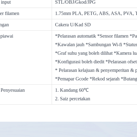
 input
STL/OBJ/Gkod/JPG
er filamen
1.75mm PLA, PETG, ABS, ASA, PVA,
ngan
Cakera U/Kad SD
 piawai
*Pelarasan automatik *Sensor filamen *P
*Kawalan jauh *Sambungan Wi-fi *Status 
*Graf suhu yang boleh dilihat *Kamera lu
*Konfigurasi boleh diedit *Pelarasan ofse
* Pelarasan kelajuan & penyemperitan & 
*Pemapar Gcode *Rekod sejarah *Butang
n Penyesuaian
1. Kandang 60℃
2. Saiz percetakan