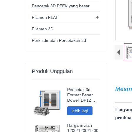
Pencetak 3D PEEK yang besar
+
Filamen FLAT
Filamen 3D
Perkhidmatan Percetakan 3d
Produk Unggulan
Mesin
Pencetak 3d
Format Besar
3d bers
Dowell DF12
Baharu Mesin
Luoyang
Impresora 3d
lebih lagi
Kepersisan
pembua
Tinggi Pencetak
Harga murah
Model
1200*1200*1200mm