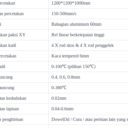
ercetakan
1200*1200*1000mm
an percetakan
150-500mm/s
i
Bahagian aluminium 60mm
akan paksi XY
Rel linear berketepatan tinggi
kan katil
4 X rod skru & 4 X rod penggelek
ercetakan
Kaca tempered 6mm
til
0-100℃ (pilihan 150℃)
uncung
0.4, 0.6, 0.8mm
muncung
0-380℃
tan kedudukan
0.02mm
tan lapisan
0.04-0.6mm
n penghirisan
Dowell3d / Cura / atau perisian lain yang 