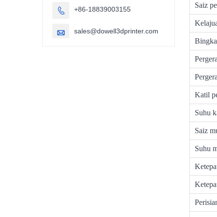
Saiz p
+86-18839003155

Kelaju
sales@dowell3dprinter.com

Bingka
Perger
Pergera
Katil p
Suhu ka
Saiz m
Suhu 
Ketepa
Ketepa
Perisia