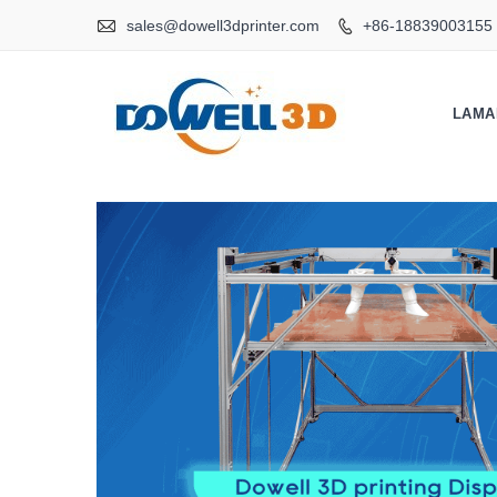

sales@dowell3dprinter.com
+86-18839003155

LAMA