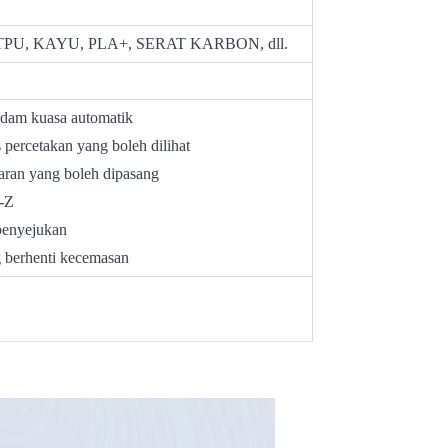
 TPU, KAYU, PLA+, SERAT KARBON, dll.
adam kuasa automatik
percetakan yang boleh dilihat
aran yang boleh dipasang
t-Z
penyejukan
 berhenti kecemasan