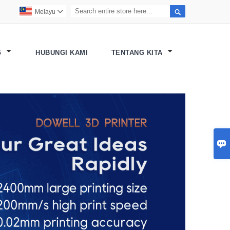

Melayu

G
HUBUNGI KAMI
TENTANG KITA
