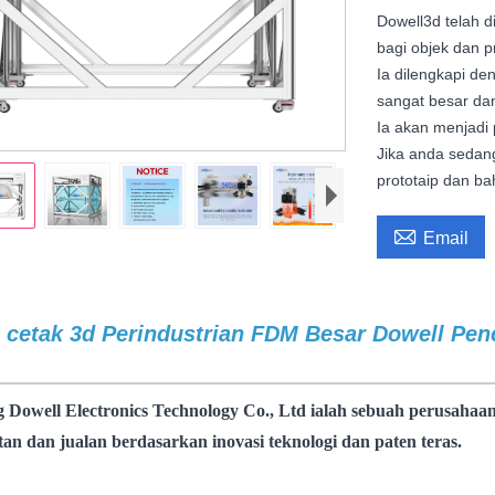
Dowell3d telah d
bagi objek dan 
Ia dilengkapi de
sangat besar d
Ia akan menjadi 
Jika anda sedang
prototaip dan ba

Email
 cetak 3d Perindustrian FDM Besar Dowell Pen
kala besar percetakan 3d perindustrian mesin pencetak 3d
 Dowell Electronics Technology Co., Ltd ialah sebuah perusaha
tan
dan jualan berdasarkan inovasi teknologi dan paten teras.