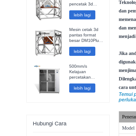
Perindustrian
Teknolo
pencetak 3d
pintar fdm
dan pe
berkelajuan tinggi
lebih lagi
memenan
sambungan wifi
mesin cetak 3d
dan me
Mesin cetak 3d
impresora pantas
pantas format
menjadi
besar DM10Plus
pencetak
impresora 3d
lebih lagi
Jika an
1000mm
digunak
500mm/s
menjima
Kelajuan
percetakan
Dilengk
pantas saiz besar
cara un
1000mm format
lebih lagi
besar pencetak
Temui p
3d pla gentian
perluka
karbon arca
bahagian kereta
impresora 3d
Penera
Hubungi Cara
Model