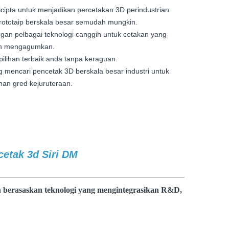
icipta untuk menjadikan percetakan 3D perindustrian
prototaip berskala besar semudah mungkin.
ngan pelbagai teknologi canggih untuk cetakan yang
an mengagumkan.
pilihan terbaik anda tanpa keraguan.
 mencari pencetak 3D berskala besar industri untuk
han gred kejuruteraan.
cetak 3d Siri DM
f
pencetak 3d dm pencetak
an berasaskan teknologi yang mengintegrasikan R&D,